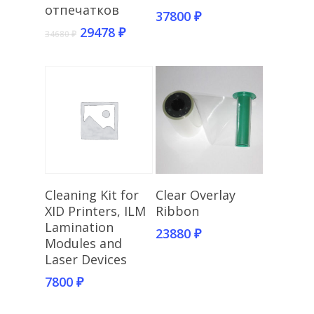
отпечатков
37800
₽
29478
₽
34680
₽
Add To Cart
Add To Cart
Cleaning Kit for
Clear Overlay
XID Printers, ILM
Ribbon
Lamination
23880
₽
Modules and
Laser Devices
7800
₽