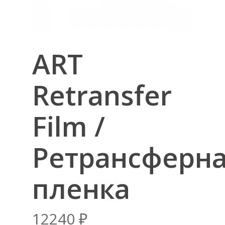
ART
Retransfer
Film /
Ретрансферн
пленка
12240
₽