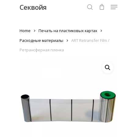
Menu
Skip
Секвойя
to
search
Close
main
Menu
content
Home
Печать на пластиковых картах
Расходные материалы
ART Retransfer Film /
Ретрансферная пленка