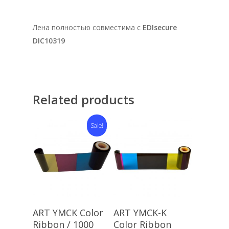
Лена полностью совместима с
EDIsecure
DIC10319
Related products
Sale!
Add To Cart
Add To Cart
ART YMCK Color
ART YMCK-K
Ribbon / 1000
Color Ribbon