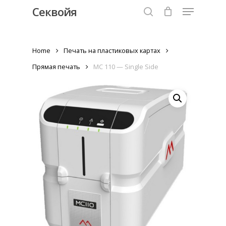
Menu
Skip
Секвойя
to
search
Close
main
Menu
content
Home
Печать на пластиковых картах
Прямая печать
MC 110 — Single Side