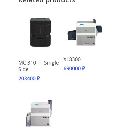
Add To Cart
XL8300
Add To Cart
MC 310 — Single
690000
₽
Side
203400
₽